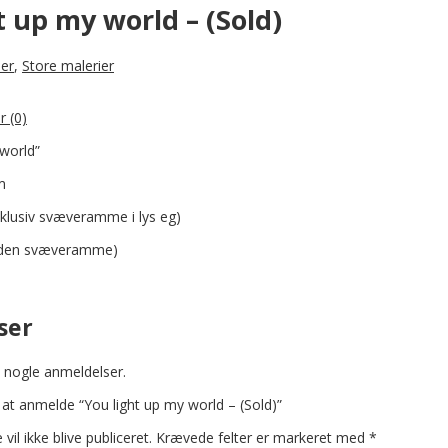
t up my world – (Sold)
ier
,
Store malerier
r (0)
 world”
m
Inklusiv svæveramme i lys eg)
( uden svæveramme)
ser
 nogle anmeldelser.
l at anmelde “You light up my world – (Sold)”
vil ikke blive publiceret.
Krævede felter er markeret med
*