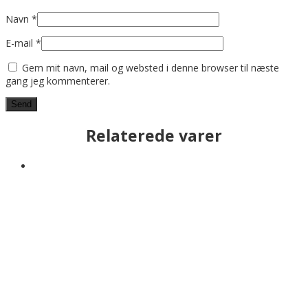
Navn
*
E-mail
*
Gem mit navn, mail og websted i denne browser til næste
gang jeg kommenterer.
Relaterede varer
Sold
Læs mere
Solitude – (Sold)
Læs mere