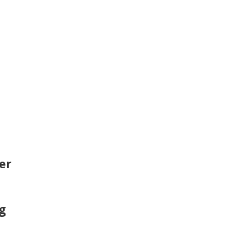
er
lg