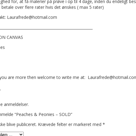
ighed for, at få malerier på prøve i op til 4 dage, inden du endelig
betale over flere rater hvis det ønskes ( max 5 rater)
akt: Laurafrede@hotmail.com
___________________________________________________
 ON CANVAS
ies
s you are more then welcome to write me at: Laurafrede@hotmail.co
r
le anmeldelser.
 anmelde “Peaches & Peonies – SOLD”
kke blive publiceret.
Krævede felter er markeret med
*