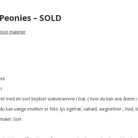
Peonies – SOLD
tore malerier
ies
m
ret med en sort bejdset svæveramme i træ. ( hvor du kan ane årene i
 kan vælge imellem er feks: lys egetræ, valnød, wegnefiner , hvid, 
malet: Sort