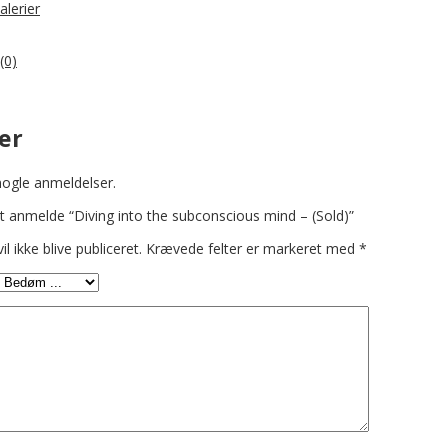
alerier
(0)
er
nogle anmeldelser.
at anmelde “Diving into the subconscious mind – (Sold)”
l ikke blive publiceret.
Krævede felter er markeret med
*