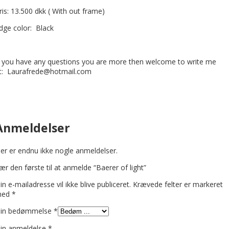
ris: 13.500 dkk ( With out frame)
dge color: Black
f you have any questions you are more then welcome to write me
t: Laurafrede@hotmail.com
Anmeldelser
er er endnu ikke nogle anmeldelser.
ær den første til at anmelde “Baerer of light”
in e-mailadresse vil ikke blive publiceret.
Krævede felter er markeret
med
*
in bedømmelse
*
in anmeldelse
*