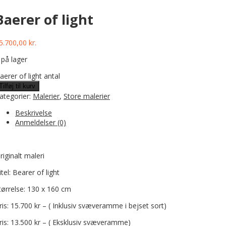
Baerer of light
5.700,00
kr.
 på lager
aerer of light antal
Tilføj til kurv
ategorier:
Malerier
,
Store malerier
Beskrivelse
Anmeldelser (0)
riginalt maleri
itel: Bearer of light
tørrelse: 130 x 160 cm
ris: 15.700 kr – ( Inklusiv svæveramme i bejset sort)
ris: 13.500 kr – ( Eksklusiv svæveramme)