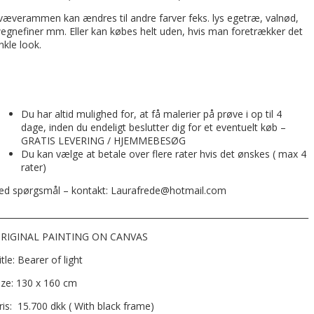
væverammen kan ændres til andre farver feks. lys egetræ, valnød,
egnefiner mm. Eller kan købes helt uden, hvis man foretrækker det
nkle look.
Du har altid mulighed for, at få malerier på prøve i op til 4
dage, inden du endeligt beslutter dig for et eventuelt køb –
GRATIS LEVERING / HJEMMEBESØG
Du kan vælge at betale over flere rater hvis det ønskes ( max 4
rater)
ed spørgsmål – kontakt: Laurafrede@hotmail.com
__________________________________________________________________________
RIGINAL PAINTING ON CANVAS
itle: Bearer of light
ize: 130 x 160 cm
ris: 15.700 dkk ( With black frame)