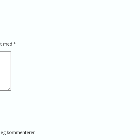
ret med
*
 jeg kommenterer.