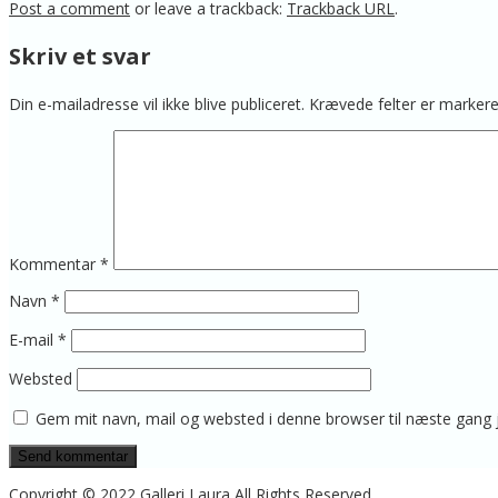
Post a comment
or leave a trackback:
Trackback URL
.
Skriv et svar
Din e-mailadresse vil ikke blive publiceret.
Krævede felter er marke
Kommentar
*
Navn
*
E-mail
*
Websted
Gem mit navn, mail og websted i denne browser til næste gang
Copyright © 2022 Galleri Laura All Rights Reserved