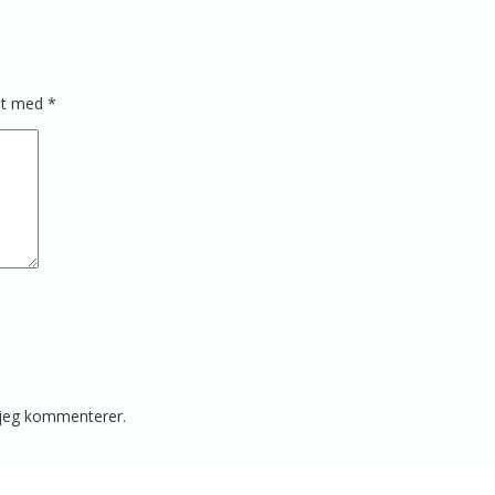
ret med
*
 jeg kommenterer.