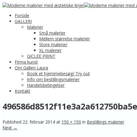
Forside
GALLERI
Malerier
Små malerier
Mellem størrelse malerier
Store malerier
XL malerier
GICLEE PRINT
Firma kunst
Om Galleri Laura
Book et hjemmebesøg/ Try out
Info om bestillingsmalerier
Handelsbetingelser
Kontakt
496586d8512f11e3a2a612750ba5e5d
Published
22. februar 2014
at
150 × 150
in
Bestillings malerier
Next →