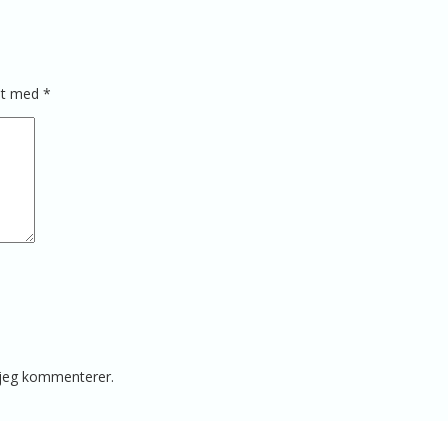
ret med
*
 jeg kommenterer.