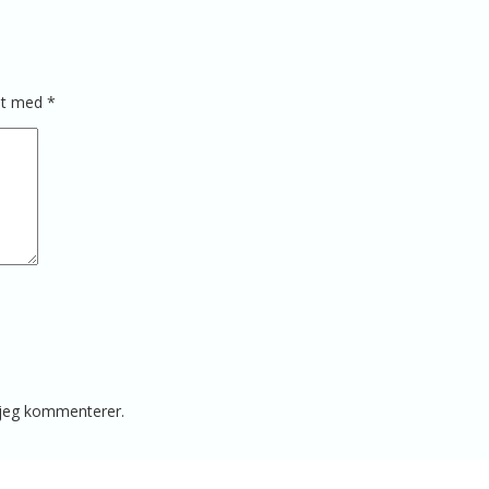
ret med
*
 jeg kommenterer.