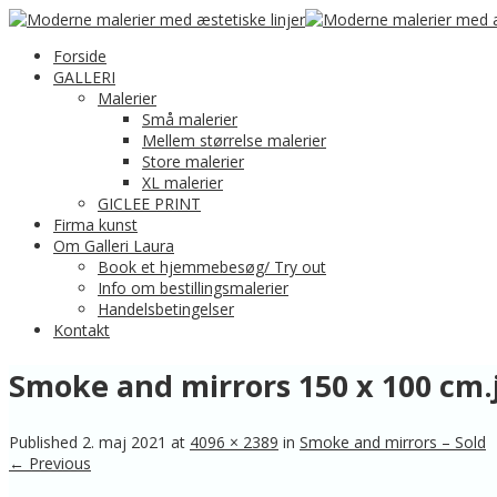
Forside
GALLERI
Malerier
Små malerier
Mellem størrelse malerier
Store malerier
XL malerier
GICLEE PRINT
Firma kunst
Om Galleri Laura
Book et hjemmebesøg/ Try out
Info om bestillingsmalerier
Handelsbetingelser
Kontakt
Smoke and mirrors 150 x 100 cm.j
Published
2. maj 2021
at
4096 × 2389
in
Smoke and mirrors – Sold
← Previous