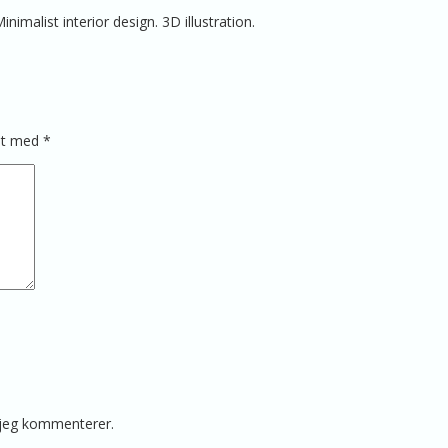
nimalist interior design. 3D illustration.
ret med
*
 jeg kommenterer.