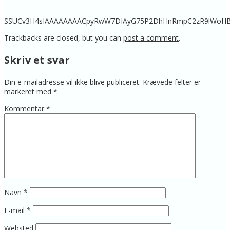
SSUCv3H4sIAAAAAAAACpyRwW7DIAyG75P2DhHnRmpC2zR9lWoHB9
Trackbacks are closed, but you can
post a comment
.
Skriv et svar
Din e-mailadresse vil ikke blive publiceret.
Krævede felter er
markeret med
*
Kommentar
*
Navn
*
E-mail
*
Websted