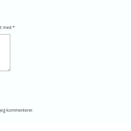
ret med
*
 jeg kommenterer.