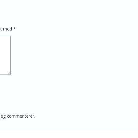
ret med
*
 jeg kommenterer.