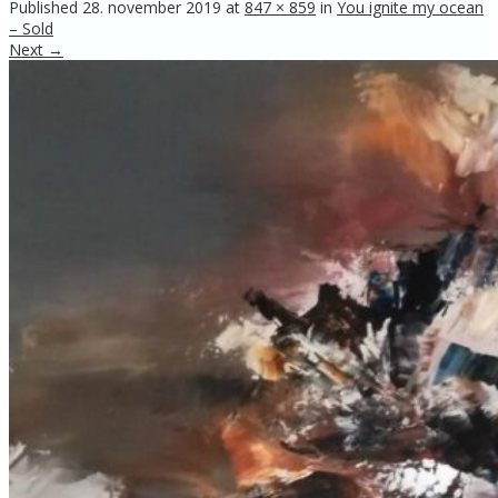
Published
28. november 2019
at
847 × 859
in
You ignite my ocean
– Sold
Next →